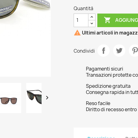
Quantità

AGGIUNG

Ultimi articoli in magaz
Condividi
Pagamenti sicuri
Transazioni protette co
Spedizione gratuita
Consegna rapida in tutta

Reso facile
Diritto di recesso entro 