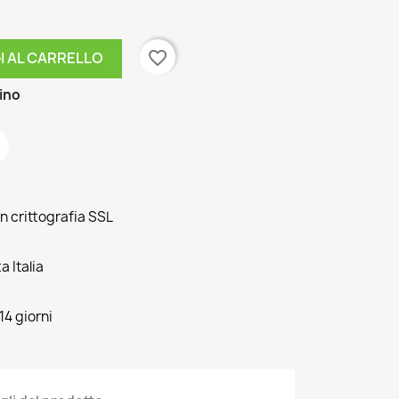
favorite_border
I AL CARRELLO
zino
n crittografia SSL
 Italia
14 giorni