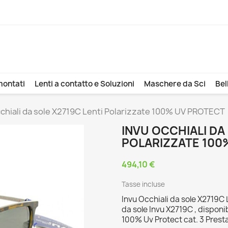
montati
Lenti a contatto e Soluzioni
Maschere da Sci
Bel
cchiali da sole X2719C Lenti Polarizzate 100% UV PROTECT
INVU OCCHIALI DA
POLARIZZATE 100
494,10 €
Tasse incluse
Invu Occhiali da sole X2719C
da sole Invu X2719C , disponi
100% Uv Protect cat. 3 Prest