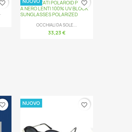
NUOVO
vorite_border
favorite_border
.
Anteprima

OCCHIALI DA SOLE...
33,23 €
NUOVO
vorite_border
favorite_border