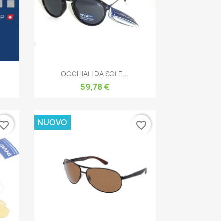
Anteprima

OCCHIALI DA SOLE...
59,78 €
NUOVO
vorite_border
favorite_border