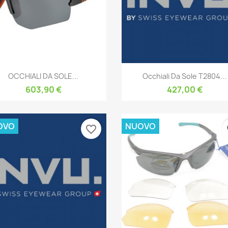
Anteprima
Anteprima


OCCHIALI DA SOLE...
Occhiali Da Sole T2804...
603,90 €
427,00 €
OVO
NUOVO
favorite_border
fa