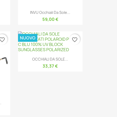
Anteprima

INVU Occhiali Da Sole...
59,00 €
NUOVO
vorite_border
favorite_border
Anteprima

OCCHIALI DA SOLE...
33,37 €
.