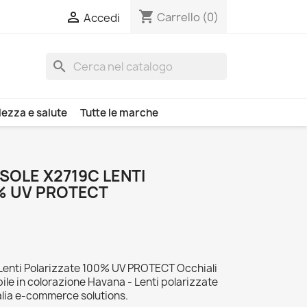
shopping_cart

Carrello
(0)
Accedi
search
lezza e salute
Tutte le marche
 SOLE X2719C LENTI
% UV PROTECT
 Lenti Polarizzate 100% UV PROTECT Occhiali
bile in colorazione Havana - Lenti polarizzate
alia e-commerce solutions.