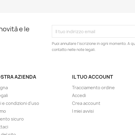
novità e le
Puoi annullare l'iscrizione in ogni momento. A qu
contatto nelle note legali.
OSTRA AZIENDA
IL TUO ACCOUNT
gna
Tracciamento ordine
gali
Accedi
i e condizioni d'uso
Crea account
amo
I miei avvisi
ento sicuro
taci
del sito