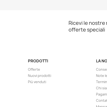
Ricevi le nostre 
offerte speciali
PRODOTTI
LA N
Offerte
Conse
Nuovi prodotti
Note le
Più venduti
Termin
Chi si
Pagam
Contat
Mappa 