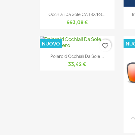
Anteprima

Occhiali Da Sole CA 182/FS...
I
993,08 €
NUOVO
NU
favorite_border
Anteprima

Polaroid Occhiali Da Sole...
33,42 €
O