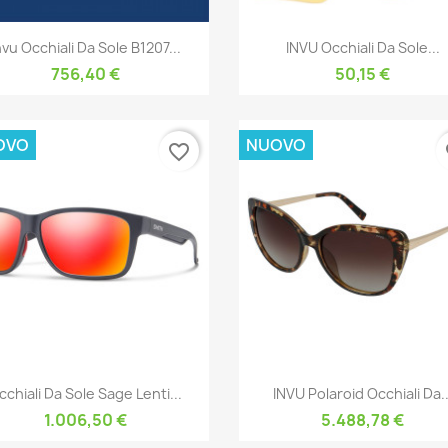
Anteprima
Anteprima


nvu Occhiali Da Sole B1207...
INVU Occhiali Da Sole...
756,40 €
50,15 €
OVO
NUOVO
favorite_border
fa
Anteprima
Anteprima


cchiali Da Sole Sage Lenti...
INVU Polaroid Occhiali Da..
1.006,50 €
5.488,78 €