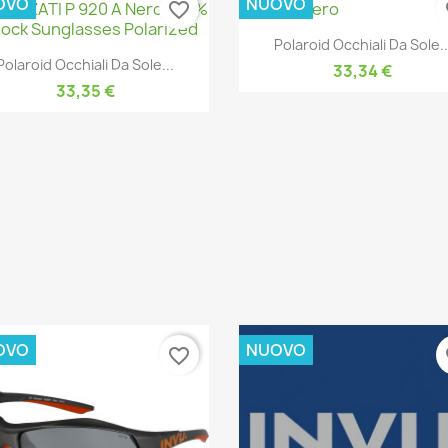
OVO
NUOVO
favorite_border
fa
Anteprima

Polaroid Occhiali Da Sole..
Anteprima

Polaroid Occhiali Da Sole...
33,34 €
33,35 €
OVO
NUOVO
favorite_border
fa