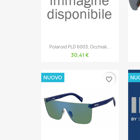
Anteprima

Polaroid PLD 6003, Occhiali...
30,41 €
NUOVO
NU
favorite_border