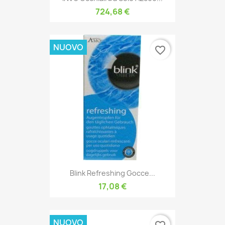
724,68 €
NUOVO
favorite_border
Blink Refreshing Gocce...
17,08 €
NUOVO