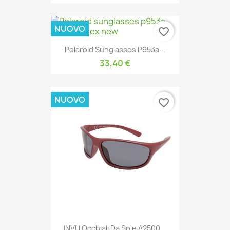
NUOVO
favorite_border
Polaroid Sunglasses P953a...
33,40 €
NUOVO
favorite_border
INVU Occhiali Da Sole A2500...