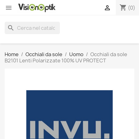
shopping_cart


(0)
search
Home
Occhiali da sole
Uomo
Occhiali da sole
B2101 Lenti Polarizzate 100% UV PROTECT