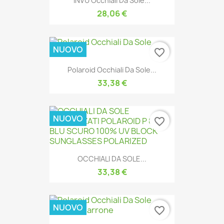
INVU Occhiali Da Sole...
28,06 €
NUOVO
favorite_border
Polaroid Occhiali Da Sole...
33,38 €
NUOVO
favorite_border
OCCHIALI DA SOLE...
33,38 €
NUOVO
favorite_border