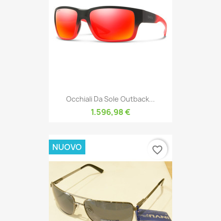
Occhiali Da Sole Outback...
1.596,98 €
NUOVO
favorite_border