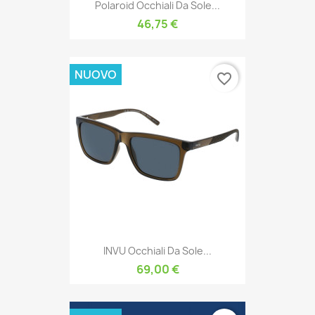
Polaroid Occhiali Da Sole...
46,75 €
NUOVO
favorite_border
INVU Occhiali Da Sole...
69,00 €