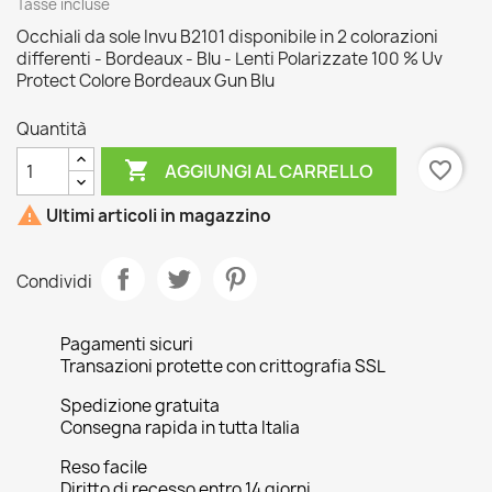
Tasse incluse
Occhiali da sole Invu B2101 disponibile in 2 colorazioni
differenti - Bordeaux - Blu - Lenti Polarizzate 100 % Uv
Protect Colore Bordeaux Gun Blu
Quantità

favorite_border
AGGIUNGI AL CARRELLO

Ultimi articoli in magazzino
Condividi
Pagamenti sicuri
Transazioni protette con crittografia SSL
Spedizione gratuita
Consegna rapida in tutta Italia
Reso facile
Diritto di recesso entro 14 giorni