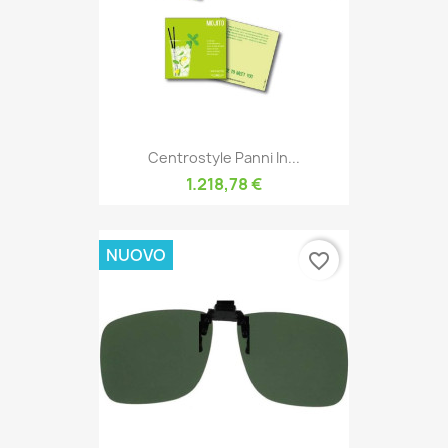
Centrostyle Panni In...
1.218,78 €
NUOVO
favorite_border