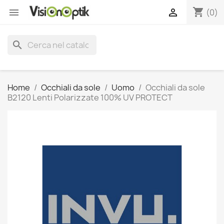
shopping_cart


(0)
search
Home
Occhiali da sole
Uomo
Occhiali da sole
B2120 Lenti Polarizzate 100% UV PROTECT