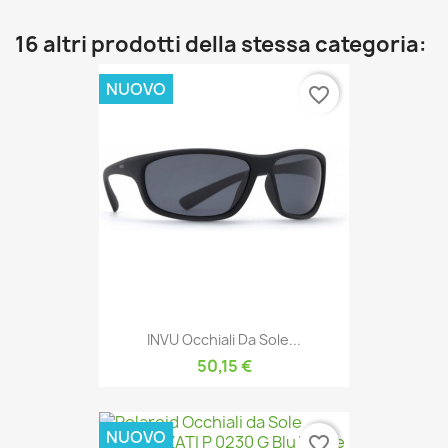
16 altri prodotti della stessa categoria:
NUOVO
favorite_border
INVU Occhiali Da Sole...
50,15 €
NUOVO
favorite_border