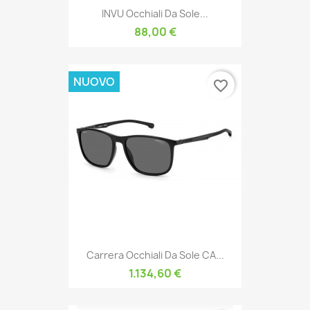
INVU Occhiali Da Sole...
88,00 €
NUOVO
favorite_border
Carrera Occhiali Da Sole CA...
1.134,60 €