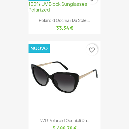
Polaroid Occhiali Da Sole...
33,34 €
NUOVO
favorite_border
INVU Polaroid Occhiali Da...
5.488,78 €