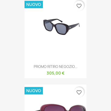
NUOVO
favorite_border
PROMO RITIRO NEGOZIO...
305,00 €
NUOVO
favorite_border