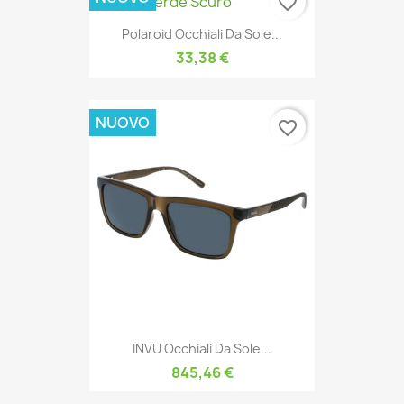
favorite_border
Polaroid Occhiali Da Sole...
33,38 €
NUOVO
favorite_border
INVU Occhiali Da Sole...
845,46 €