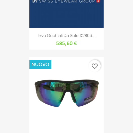
Invu Occhiali Da Sole X2803...
585,60 €
NUOVO
favorite_border