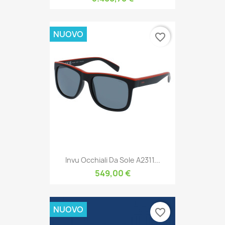
NUOVO
favorite_border
Invu Occhiali Da Sole A2311...
549,00 €
NUOVO
favorite_border