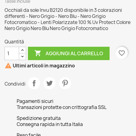
Tasse incluse
Occhiali da sole Invu B2120 disponibile in 3 colorazioni
differenti - Nero Grigio - Nero Blu - Nero Grigio
Fotocromatico - Lenti Polarizzate 100 % Uv Protect Colore
Nero Grigio Nero Blu Nero Grigio Fotocromatico
Quantità

favorite_border
AGGIUNGI AL CARRELLO

Ultimi articoli in magazzino
Condividi
Pagamenti sicuri
Transazioni protette con crittografia SSL
Spedizione gratuita
Consegna rapida in tutta Italia
Reso facile