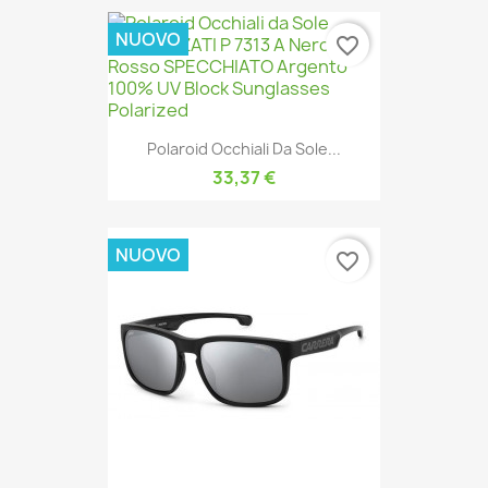
NUOVO
favorite_border
Polaroid Occhiali Da Sole...
33,37 €
NUOVO
favorite_border