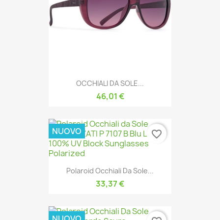
OCCHIALI DA SOLE...
46,01 €
NUOVO
favorite_border
Polaroid Occhiali Da Sole...
33,37 €
NUOVO