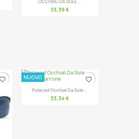

OCCHIALI DA SOLE...
33,39 €
NUOVO
vorite_border
favorite_border
Anteprima

Polaroid Occhiali Da Sole...
33,34 €