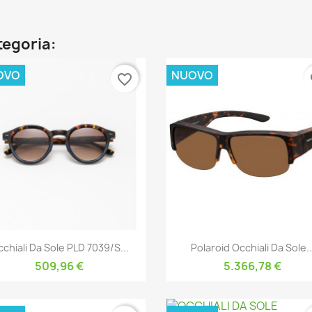
ategoria:
OVO
NUOVO
favorite_border
fa
Anteprima
Anteprima


chiali Da Sole PLD 7039/S...
Polaroid Occhiali Da Sole..
509,96 €
5.366,78 €