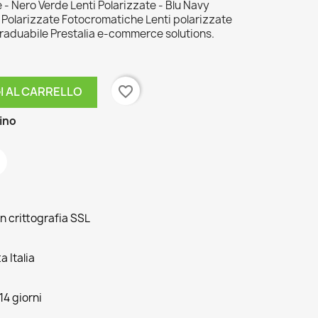
 - Nero Verde Lenti Polarizzate - Blu Navy
i Polarizzate Fotocromatiche Lenti polarizzate
Graduabile Prestalia e-commerce solutions.
favorite_border
I AL CARRELLO
zino
n crittografia SSL
 Italia
14 giorni