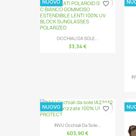
NUOVO
NU
favorite_border
Anteprima

OCCHIALI DA SOLE...
33,34 €
IN
NUOVO
NU
favorite_border
Anteprima

INVU Occhiali Da Sole...
603,90 €