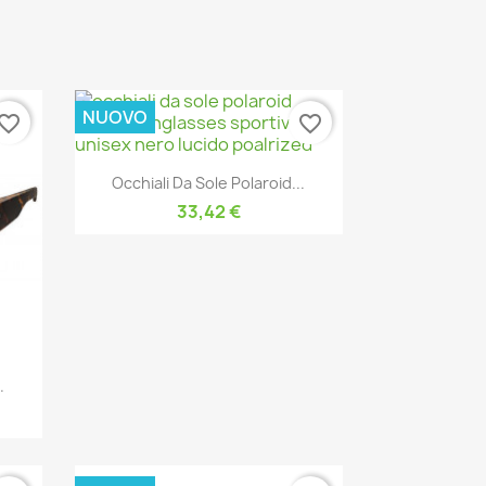
NUOVO
vorite_border
favorite_border
Anteprima

Occhiali Da Sole Polaroid...
33,42 €
.