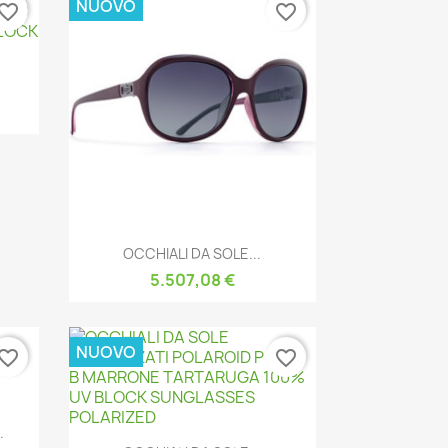
NUOVO
vorite_border
favorite_border
Anteprima

OCCHIALI DA SOLE...
5.507,08 €
NUOVO
vorite_border
favorite_border
.
Anteprima