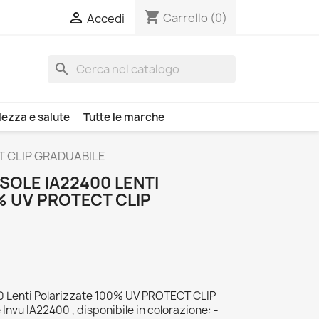
shopping_cart

Carrello
(0)
Accedi
search
lezza e salute
Tutte le marche
CT CLIP GRADUABILE
 SOLE IA22400 LENTI
% UV PROTECT CLIP
00 Lenti Polarizzate 100% UV PROTECT CLIP
nvu IA22400 , disponibile in colorazione: -