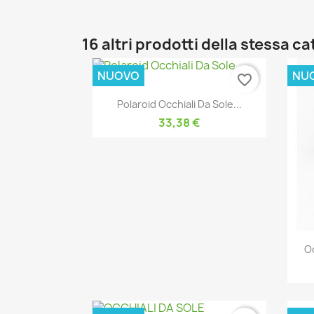
16 altri prodotti della stessa c
NUOVO
NU
favorite_border
Anteprima

Polaroid Occhiali Da Sole...
33,38 €
Oc