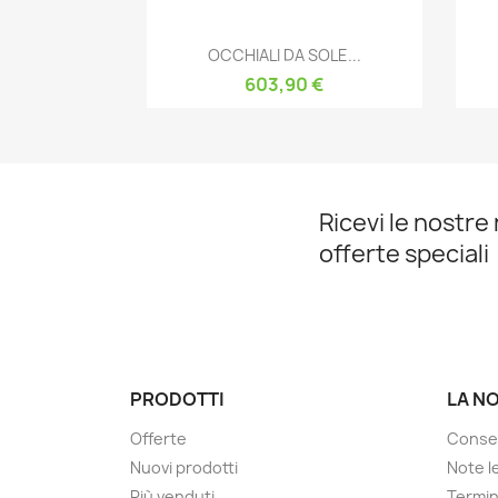
Anteprima

OCCHIALI DA SOLE...
603,90 €
Ricevi le nostre 
offerte speciali
PRODOTTI
LA N
Offerte
Conse
Nuovi prodotti
Note le
Più venduti
Termin