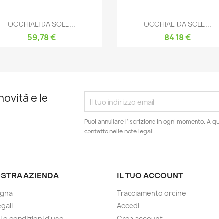
Anteprima
Anteprima


OCCHIALI DA SOLE...
OCCHIALI DA SOLE...
59,78 €
84,18 €
novità e le
Puoi annullare l'iscrizione in ogni momento. A qu
contatto nelle note legali.
OSTRA AZIENDA
IL TUO ACCOUNT
gna
Tracciamento ordine
gali
Accedi
i e condizioni d'uso
Crea account