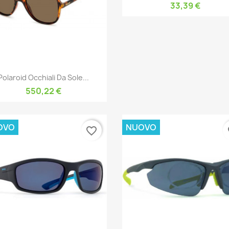
33,39 €
Anteprima

Polaroid Occhiali Da Sole...
550,22 €
OVO
NUOVO
favorite_border
fa