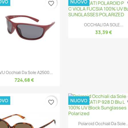
OVO
NUOVO
favorite_border
fa
Anteprima

OCCHIALI DA SOLE...
33,39 €
Anteprima

VU Occhiali Da Sole A2500...
724,68 €
OVO
NUOVO
favorite_border
fa
Anteprima

Polaroid Occhiali Da Sole..