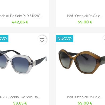
Anteprima
Anteprima


chiali Da Sole PLD 6122/S...
INVU Occhiali Da Sole...
442,86 €
59,00 €
OVO
NUOVO
favorite_border
fa
Anteprima
Anteprima


INVU Occhiali Da Sole Da...
INVU Occhiali Da Sole...
58,65 €
59,00 €