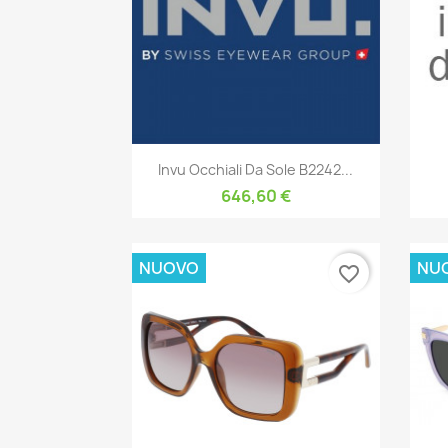
Anteprima

Invu Occhiali Da Sole B2242...
646,60 €
NUOVO
NU
favorite_border