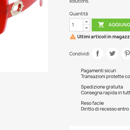
solutions.
Quantità

AGGIUNG

Ultimi articoli in magaz
Condividi
Pagamenti sicuri
Transazioni protette co
Spedizione gratuita
Consegna rapida in tutta
Reso facile
Diritto di recesso entro 