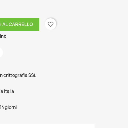
favorite_border
I AL CARRELLO
zino
n crittografia SSL
 Italia
14 giorni