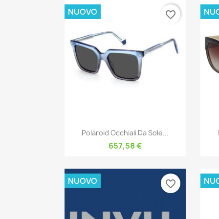
NUOVO
NU
favorite_border
Anteprima

Polaroid Occhiali Da Sole...
657,58 €
NUOVO
NU
favorite_border