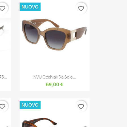
NUOVO
vorite_border
favorite_border
Anteprima

5...
INVU Occhiali Da Sole...
69,00 €
NUOVO
vorite_border
favorite_border