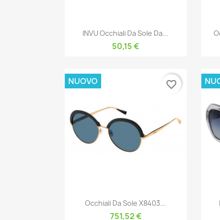
Anteprima

INVU Occhiali Da Sole Da...
Oc
50,15 €
NUOVO
NU
favorite_border
Anteprima

Occhiali Da Sole X8403...
751,52 €