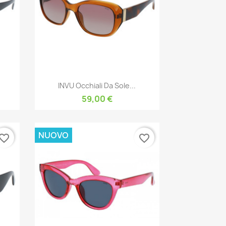
Anteprima

INVU Occhiali Da Sole...
59,00 €
NUOVO
vorite_border
favorite_border