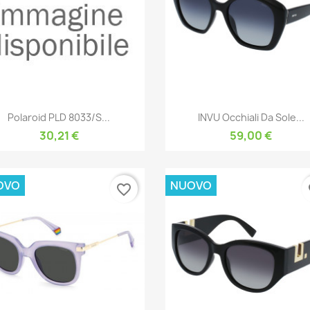
Anteprima
Anteprima


Polaroid PLD 8033/S...
INVU Occhiali Da Sole...
30,21 €
59,00 €
OVO
NUOVO
favorite_border
fa