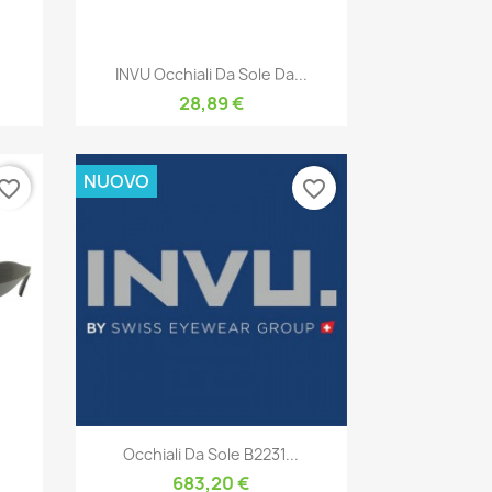
Anteprima

INVU Occhiali Da Sole Da...
28,89 €
NUOVO
vorite_border
favorite_border
Anteprima

Occhiali Da Sole B2231...
683,20 €