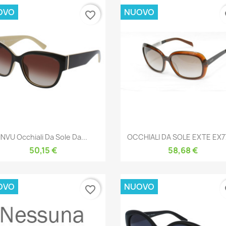
OVO
NUOVO
favorite_border
fa
Anteprima
Anteprima


INVU Occhiali Da Sole Da...
OCCHIALI DA SOLE EXTE EX77
50,15 €
58,68 €
OVO
NUOVO
favorite_border
fa